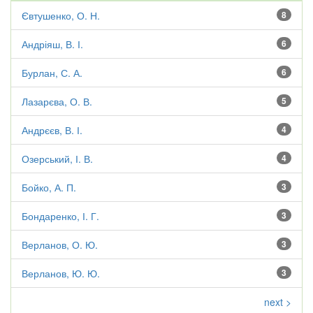
Євтушенко, О. Н.
8
Андріяш, В. І.
6
Бурлан, С. А.
6
Лазарєва, О. В.
5
Андрєєв, В. І.
4
Озерський, І. В.
4
Бойко, А. П.
3
Бондаренко, І. Г.
3
Верланов, О. Ю.
3
Верланов, Ю. Ю.
3
next >