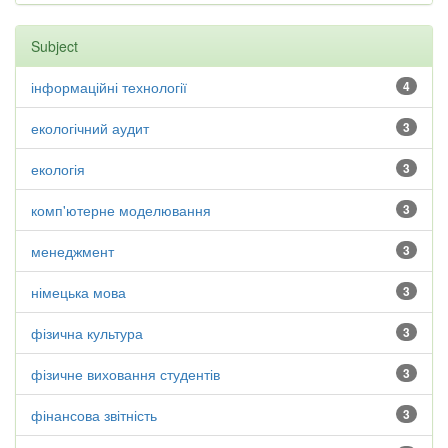
Subject
інформаційні технології
4
екологічний аудит
3
екологія
3
комп'ютерне моделювання
3
менеджмент
3
німецька мова
3
фізична культура
3
фізичне виховання студентів
3
фінансова звітність
3