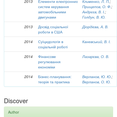
2013
Елементи електронних
Клименко, Л. П.
;
систем керування
Прищепов, О. Ф.
;
автомобільними
Андрєєв, В. І.
;
двигунами
Голдун, В. Ю.
2013
Досвід соціальної
Діордієва, А. В.
роботи в США
2014
Суїцидологія в
Каневський, В. І.
соціальній роботі
2014
Фінансове
Лазарєва, О. В.
регулювання
економіки
2014
Бізнес-планування:
Верланов, Ю. Ю.
;
теорія та практика
Верланов, О. Ю.
Discover
Author