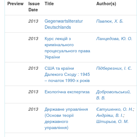
Preview
Issue
Title
Author(s)
Date
2013
Gegenwartsliteratur
Павлюк, Х. Б.
Deutschlands
2013
Курс лекцій з
Ланцедова, Ю. О.
кримінального
процесуального права
України
2013
США та країни
Підберезних, І. Є.
Далекого Сходу : 1945
– початок 1990-х років
2013
Екологічна експертиза
Добровольський,
В. В.
2013
Державне управління
Євтушенко, О. Н.
;
(Основи теорії
Андріяш, В. І.
;
державного
Штирьов, О. М.
управління)