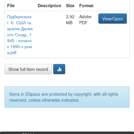
File
Description
Size
Format
Підберезних
2.92
Adobe
View/Open
І. Є. США та
MB
PDF
країни Далек
ого Сходу_1
945 - почато
к 1990-х рокі
в.pdf
Show full item record
Items in DSpace are protected by copyright, with all rights
reserved, unless otherwise indicated.