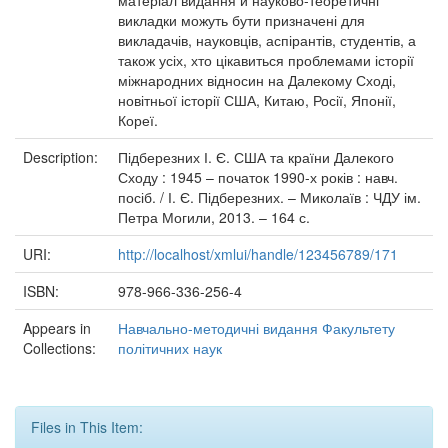
матеріал видання й науково-теоретичні
викладки можуть бути призначені для
викладачів, науковців, аспірантів, студентів, а
також усіх, хто цікавиться проблемами історії
міжнародних відносин на Далекому Сході,
новітньої історії США, Китаю, Росії, Японії,
Кореї.
Description:
Підберезних І. Є. США та країни Далекого
Сходу : 1945 – початок 1990-х років : навч.
посіб. / І. Є. Підберезних. – Миколаїв : ЧДУ ім.
Петра Могили, 2013. – 164 с.
URI:
http://localhost/xmlui/handle/123456789/171
ISBN:
978-966-336-256-4
Appears in
Навчально-методичні видання Факультету
Collections:
політичних наук
Files in This Item: