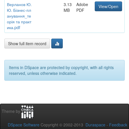
Верланов Ю.
3.13
Adobe
View/Open
Ю. Бізнес-пл
MB
PDF
анування_те
орія та практ
ика.pdf
Show full item record
Items in DSpace are protected by copyright, with all rights
reserved, unless otherwise indicated.
Theme by
DSpace Software
Copyright © 2002-2013
Duraspace
-
Feedback