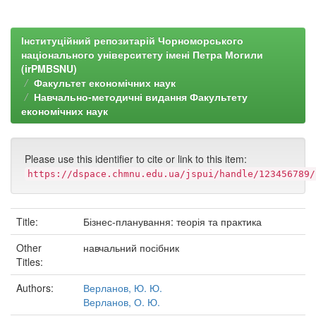
Інституційний репозитарій Чорноморського
національного університету імені Петра Могили
(irPMBSNU)
Факультет економічних наук
Навчально-методичні видання Факультету
економічних наук
Please use this identifier to cite or link to this item:
https://dspace.chmnu.edu.ua/jspui/handle/123456789/
Title:
Бізнес-планування: теорія та практика
Other
навчальний посібник
Titles:
Authors:
Верланов, Ю. Ю.
Верланов, О. Ю.