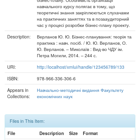
бізнес-плану. Особливість організації
навчального курсу полягає в тому, що
теоретичні знання закріплюються слухачами
на практичних заняттях та в позааудиторний
час у процесі розробки бізнес-плану проекту.
Description:
Верланов Ю. Ю. Бізнес-планування: теорія та
практика : навч. посіб. / Ю. Ю. Верланов, О.
Ю. Верланов. – Миколаїв : Вид-во ЧДУ ім.
Петра Могили, 2014. – 244 с.
URI:
http://localhost/xmlui/handle/123456789/133
ISBN:
978-966-336-306-6
Appears in
Навчально-методичні видання Факультету
Collections:
економічних наук
Files in This Item:
File
Description
Size
Format