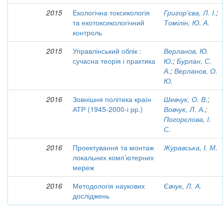
2015
Екологічна токсикологія
Григор'єва, Л. І.
;
та екотоксикологічний
Томілін, Ю. А.
контроль
2015
Управлінський облік :
Верланов, Ю.
сучасна теорія і практика
Ю.
;
Бурлан, С.
А.
;
Верланов, О.
Ю.
2016
Зовнішня політика країн
Шевчук, О. В.
;
АТР (1945-2000-і рр.)
Вовчук, Л. А.
;
Погорєлова, І.
С.
2016
Проектування та монтаж
Журавська, І. М.
локальних комп’ютерних
мереж
2016
Методологія наукових
Євчук, Л. А.
досліджень