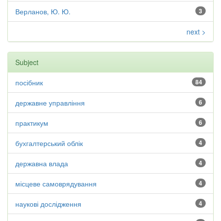
Верланов, Ю. Ю.
3
next >
Subject
посібник
84
державне управління
6
практикум
6
бухгалтерський облік
4
державна влада
4
місцеве самоврядування
4
наукові дослідження
4