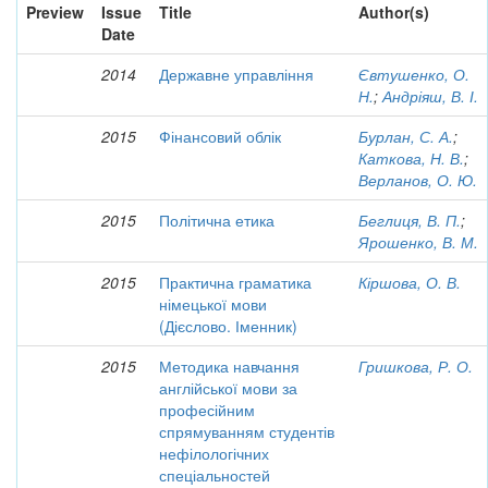
Preview
Issue
Title
Author(s)
Date
2014
Державне управління
Євтушенко, О.
Н.
;
Андріяш, В. І.
2015
Фінансовий облік
Бурлан, С. А.
;
Каткова, Н. В.
;
Верланов, О. Ю.
2015
Політична етика
Беглиця, В. П.
;
Ярошенко, В. М.
2015
Практична граматика
Кіршова, О. В.
німецької мови
(Дієслово. Іменник)
2015
Методика навчання
Гришкова, Р. О.
англійської мови за
професійним
спрямуванням студентів
нефілологічних
спеціальностей