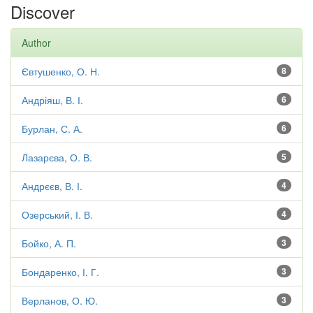
Discover
Author
Євтушенко, О. Н.
8
Андріяш, В. І.
6
Бурлан, С. А.
6
Лазарєва, О. В.
5
Андрєєв, В. І.
4
Озерський, І. В.
4
Бойко, А. П.
3
Бондаренко, І. Г.
3
Верланов, О. Ю.
3