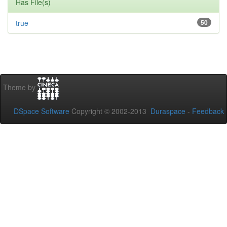
Has File(s)
true
50
Theme by
DSpace Software
Copyright © 2002-2013
Duraspace
-
Feedback