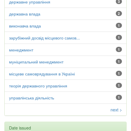
державне управління
3
державна влада
2
виконавча влада
1
зарубіжний досвід місцевого самов...
1
менеджмент
1
муніципальний менеджмент
1
місцеве самоврядування в Україні
1
теорія державного управління
1
управлінська діяльність
1
next >
Date issued