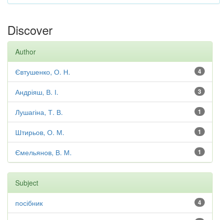
Discover
Author
Євтушенко, О. Н.
4
Андріяш, В. І.
3
Лушагіна, Т. В.
1
Штирьов, О. М.
1
Ємельянов, В. М.
1
Subject
посібник
4