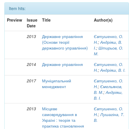
Item hits:
Preview
Issue
Title
Author(s)
Date
2013
Державне управління
Євтушенко, О.
(Основи теорії
Н.
;
Андріяш, В.
державного управління)
І.
;
Штирьов, О.
М.
2014
Державне управління
Євтушенко, О.
Н.
;
Андріяш, В. І.
2017
Муніципальний
Євтушенко, О.
менеджмент
Н.
;
Ємельянов,
В. М.
;
Андріяш,
В. І.
2013
Місцеве
Євтушенко, О.
самоврядування в
Н.
;
Лушагіна, Т.
Україні : теорія та
В.
практика становлення