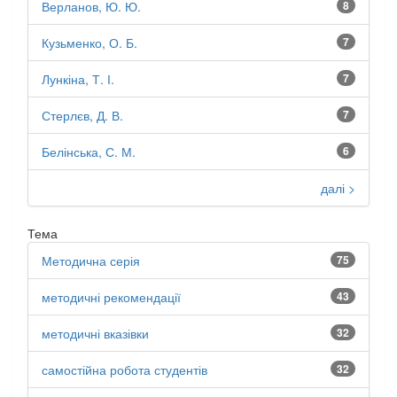
Верланов, Ю. Ю.
8
Кузьменко, О. Б.
7
Лункіна, Т. І.
7
Стерлєв, Д. В.
7
Белінська, С. М.
6
далі >
Тема
Методична серія
75
методичні рекомендації
43
методичні вказівки
32
самостійна робота студентів
32