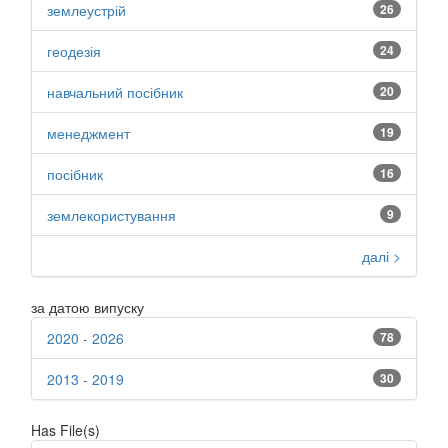
землеустрій
26
геодезія
24
навчальний посібник
20
менеджмент
19
посібник
16
землекористування
9
далі >
за датою випуску
2020 - 2026
78
2013 - 2019
30
Has File(s)