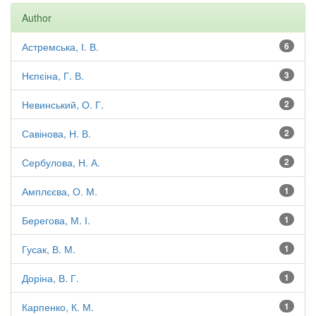
Author
Астремська, І. В.
6
Нєпєіна, Г. В.
3
Невинський, О. Г.
2
Савінова, Н. В.
2
Сербулова, Н. А.
2
Амплєєва, О. М.
1
Берегова, М. І.
1
Гусак, В. М.
1
Доріна, В. Г.
1
Карпенко, К. М.
1