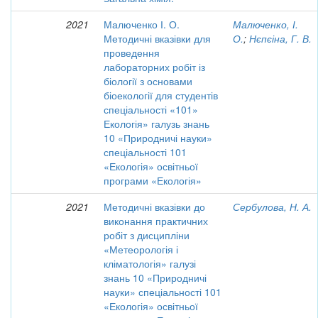
2021
Малюченко І. О.
Малюченко, І.
Методичні вказівки для
О.
;
Нєпєіна, Г. В.
проведення
лабораторних робіт із
біології з основами
біоекології для студентів
спеціальності «101»
Екологія» галузь знань
10 «Природничі науки»
спеціальності 101
«Екологія» освітньої
програми «Екологія»
2021
Методичні вказівки до
Сербулова, Н. А.
виконання практичних
робіт з дисципліни
«Метеорологія і
кліматологія» галузі
знань 10 «Природничі
науки» спеціальності 101
«Екологія» освітньої