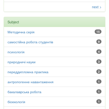
next >
Subject
Методична серія
15
самостійна робота студентів
9
психологія
4
природничі науки
3
переддипломна практика
2
антропогенне навантаження
1
бакалаврська робота
1
біоекологія
1