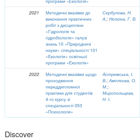
програми «Екологія»
2021
Методичні вказівки до
Сербулова, Н.
виконання практичних
А.
;
Нєпєіна, Г. В.
робіт з дисципліни
«Гідрологія та
гідробіологія» галузі
знань 10 «Природничі
науки» спеціальності 101
«Екологія» освітньої
програми «Екологія»
2022
Методичні вказівки щодо
Астремська, І.
проходження
В.
;
Амплєєва, О.
переддипломної
М.
;
практики для студентів
Миропольцева,
4-го курсу зі
Н. І.
спеціальності 053
«Психологія»
Discover