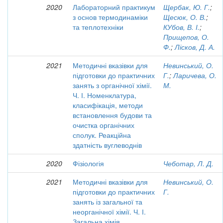
2020
Лабораторний практикум
Щербак, Ю. Г.
;
з основ термодинаміки
Щесюк, О. В.
;
та теплотехніки
КУбов, В. І.
;
Прищепов, О.
Ф.
;
Лісков, Д. А.
2021
Методичні вказівки для
Невинський, О.
підготовки до практичних
Г.
;
Ларичева, О.
занять з органічної хімії.
М.
Ч. І. Номенклатура,
класифікація, методи
встановлення будови та
очистка органічних
сполук. Реакційна
здатність вуглеводнів
2020
Фізіологія
Чеботар, Л. Д.
2021
Методичні вказівки для
Невинський, О.
підготовки до практичних
Г.
занять із загальної та
неорганічної хімії. Ч. І.
Загальна хімія.