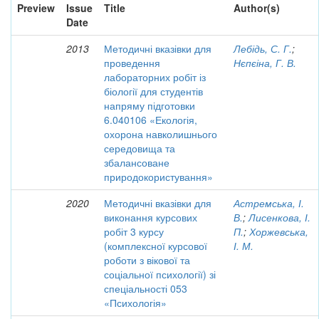
Preview
Issue
Title
Author(s)
Date
2013
Методичні вказівки для
Лебідь, С. Г.
;
проведення
Нєпєіна, Г. В.
лабораторних робіт із
біології для студентів
напряму підготовки
6.040106 «Екологія,
охорона навколишнього
середовища та
збалансоване
природокористування»
2020
Методичні вказівки для
Астремська, І.
виконання курсових
В.
;
Лисенкова, І.
робіт 3 курсу
П.
;
Хоржевська,
(комплексної курсової
І. М.
роботи з вікової та
соціальної психології) зі
спеціальності 053
«Психологія»