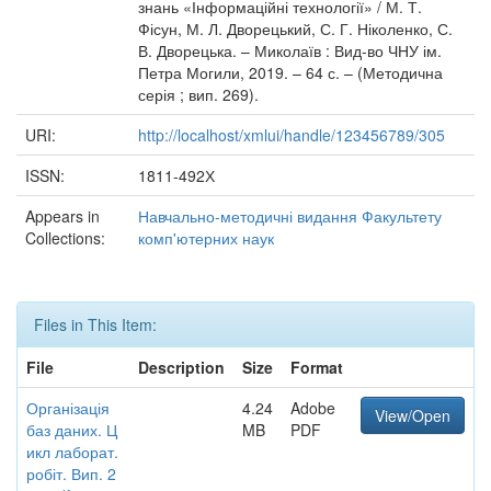
знань «Інформаційні технології» / М. Т.
Фісун, М. Л. Дворецький, С. Г. Ніколенко, С.
В. Дворецька. – Миколаїв : Вид-во ЧНУ ім.
Петра Могили, 2019. – 64 с. – (Методична
серія ; вип. 269).
URI:
http://localhost/xmlui/handle/123456789/305
ISSN:
1811-492Х
Appears in
Навчально-методичні видання Факультету
Collections:
комп'ютерних наук
Files in This Item:
File
Description
Size
Format
Організація
4.24
Adobe
View/Open
баз даних. Ц
MB
PDF
икл лаборат.
робіт. Вип. 2