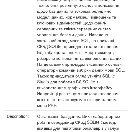
технології» розглянуто основні положення
щодо баз даних та зокрема реляційної
моделі даних, нормалізації відношень та
ключових відмінностей щодо файл-
серверних та клієнт-серверних систем
управління базами даних. Наведено
загальний огляд мови SQL, на прикладі
СКБД SQLite, приведено етапи створення
БД, таблиць та індексів, імпорт-експорт,
резервне копіювання та відновлення даних.
На детальних прикладах висвітлено основні
оператори команди вибірки даних мови SQL.
Також приводиться огляд утиліти SQLite
Studio для роботи з БД SQLite з
використанням графічного інтерфейсу.
Наприкінці розглянуто приклад створення
клієнтського застосунку із використанням
мови PHP.
Description:
Організація баз даних. Цикл лабораторних
робіт в середовищі СКБД SQLite : метод.
вказівки для підготовки бакалаврів у галузі