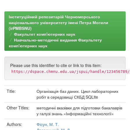
Інституційний репозитарій Чорноморського
національного університету імені Петра Могили
(irPMBSNU)
Факультет комп'ютерних наук
Навчально-методичні видання Факультету
комп'ютерних наук
Please use this identifier to cite or link to this item:
https://dspace.chmnu.edu.ua/jspui/handle/123456789/
Title:
Організація баз даних. Цикл лабораторних
робіт в середовищі СКБД SQLite
Other Titles:
методичні вказівки для підготовки бакалаврів
у галузі знань «Інформаційні технології»
Authors:
Фісун, М. Т.