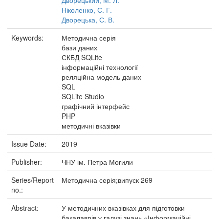
Дворецький, М. Л.
Ніколенко, С. Г.
Дворецька, С. В.
Keywords:
Методична серія
бази даних
СКБД SQLite
інформаційні технології
реляційна модель даних
SQL
SQLite Studio
графічний інтерфейс
PHP
методичні вказівки
Issue Date:
2019
Publisher:
ЧНУ ім. Петра Могили
Series/Report
Методична серія;випуск 269
no.:
Abstract:
У методичних вказівках для підготовки
бакалаврів у галузі знань «Інформаційні