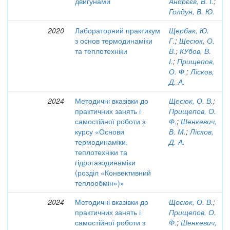
двигунами
Андрєєв, В. І.
;
Голдун, В. Ю.
2020
Лабораторний практикум
Щербак, Ю.
з основ термодинаміки
Г.
;
Щесюк, О.
та теплотехніки
В.
;
КУбов, В.
І.
;
Прищепов,
О. Ф.
;
Лісков,
Д. А.
2024
Методичні вказівки до
Щесюк, О. В.
;
практичних занять і
Прищепов, О.
самостійної роботи з
Ф.
;
Шенкевич,
курсу «Основи
В. М.
;
Лісков,
термодинаміки,
Д. А.
теплотехніки та
гідрогазодинаміки
(розділ «Конвективний
теплообмін»)»
2024
Методичні вказівки до
Щесюк, О. В.
;
практичних занять і
Прищепов, О.
самостійної роботи з
Ф.
;
Шенкевич,