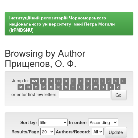
Інституційний репозитарій Чорноморського
національного університету імені Петра Могили
(irPMBSNU)
Browsing by Author
Прищепов, О. Ф.
Jump to:
0-9
A
B
C
D
E
F
G
H
I
J
K
L
M
N
O
P
Q
R
S
T
U
V
W
X
Y
Z
or enter first few letters:
Sort by:
In order:
Results/Page
Authors/Record: