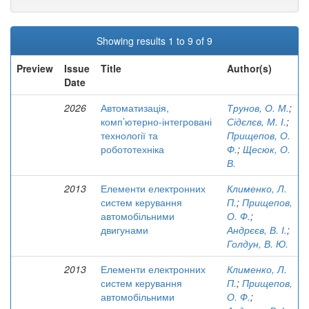
Showing results 1 to 9 of 9
Preview
Issue
Title
Author(s)
Date
2026
Автоматизація,
Трунов, О. М.
;
комп’ютерно-інтегровані
Сідєлєв, М. І.
;
технології та
Прищепов, О.
робототехніка
Ф.
;
Щесюк, О.
В.
2013
Елементи електронних
Клименко, Л.
систем керування
П.
;
Прищепов,
автомобільними
О. Ф.
;
двигунами
Андрєєв, В. І.
;
Голдун, В. Ю.
2013
Елементи електронних
Клименко, Л.
систем керування
П.
;
Прищепов,
автомобільними
О. Ф.
;