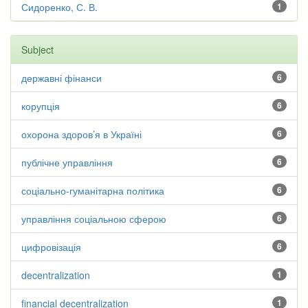
Сидоренко, С. В.
1
Subject
державні фінанси
6
корупція
6
охорона здоров’я в Україні
6
публічне управління
6
соціально-гуманітарна політика
6
управління соціальною сферою
6
цифровізація
6
decentralization
1
financial decentralization
1