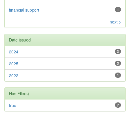
financial support
1
next >
Date issued
2024
3
2025
3
2022
1
Has File(s)
true
7