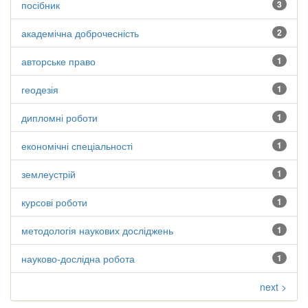
посібник
3
академічна доброчесність
2
авторське право
1
геодезія
1
дипломні роботи
1
економічні спеціальності
1
землеустрій
1
курсові роботи
1
методологія наукових досліджень
1
науково-дослідна робота
1
next >