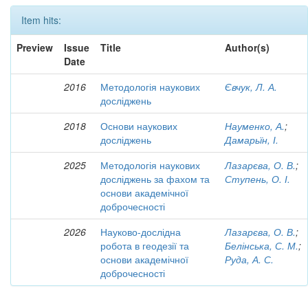
Item hits:
Preview
Issue
Title
Author(s)
Date
2016
Методологія наукових
Євчук, Л. А.
досліджень
2018
Основи наукових
Науменко, А.
;
досліджень
Дамарьїн, І.
2025
Методологія наукових
Лазарєва, О. В.
;
досліджень за фахом та
Ступень, О. І.
основи академічної
доброчесності
2026
Науково-дослідна
Лазарєва, О. В.
;
робота в геодезії та
Белінська, С. М.
;
основи академічної
Руда, А. С.
доброчесності