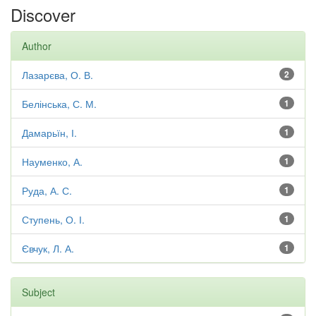
Discover
Author
Лазарєва, О. В.
2
Белінська, С. М.
1
Дамарьїн, І.
1
Науменко, А.
1
Руда, А. С.
1
Ступень, О. І.
1
Євчук, Л. А.
1
Subject