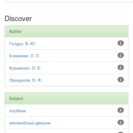
Discover
Author
Голдун, В. Ю.
2
Клименко, Л. П.
2
Кузьменко, О. Б.
2
Прищепов, О. Ф.
2
Subject
посібник
4
автомобільні двигуни
2