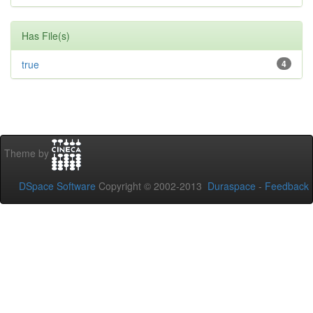
Has File(s)
true
4
Theme by
DSpace Software
Copyright © 2002-2013
Duraspace
-
Feedback