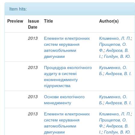
Item hits:
Preview
Issue
Title
Author(s)
Date
2013
Елементи електронних
Клименко, Л. П.
;
систем керування
Прищепов, О.
автомобільними
Ф.
;
Андрєєв, В.
двигунами
І.
;
Голдун, В. Ю.
2013
Процедура екологічного
Кузьменко, О.
аудиту в системі
Б.
;
Андрєєв, В. І.
екоменеджменту
підприємства
2013
Основи екологічного
Кузьменко, О.
менеджменту
Б.
;
Андрєєв, В. І.
2013
Елементи електронних
Клименко, Л. П.
;
систем керування
Прищепов, О.
автомобільними
Ф.
;
Андрєєв, В.
двигунами
І.
;
Голдун, В. Ю.