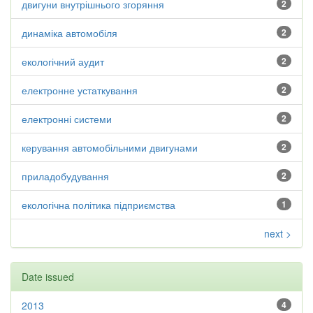
двигуни внутрішнього згоряння
2
динаміка автомобіля
2
екологічний аудит
2
електронне устаткування
2
електронні системи
2
керування автомобільними двигунами
2
приладобудування
2
екологічна політика підприємства
1
next >
Date issued
2013
4