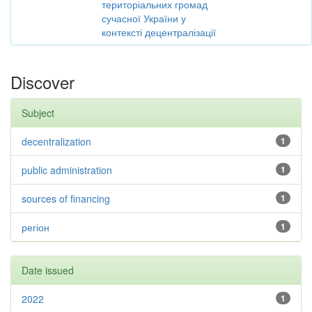
територіальних громад
сучасної України у
контексті децентралізації
Discover
Subject
decentralization
1
public administration
1
sources of financing
1
регіон
1
Date issued
2022
1