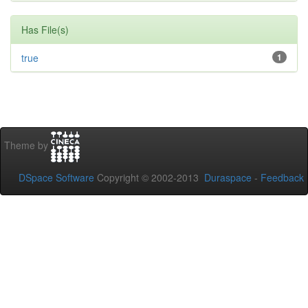
Has File(s)
true
1
Theme by
DSpace Software
Copyright © 2002-2013
Duraspace
-
Feedback