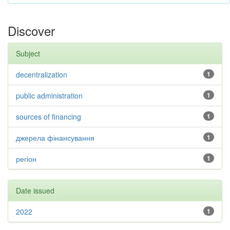
Discover
Subject
decentralization
1
public administration
1
sources of financing
1
джерела фінансування
1
регіон
1
Date issued
2022
1