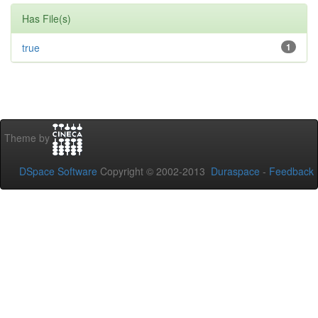
Has File(s)
true
1
Theme by
DSpace Software
Copyright © 2002-2013
Duraspace
-
Feedback