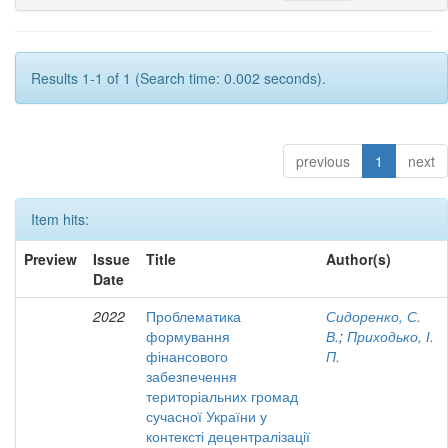
Results 1-1 of 1 (Search time: 0.002 seconds).
previous
1
next
Item hits:
Preview
Issue
Title
Author(s)
Date
2022
Проблематика
Сидоренко, С.
формування
В.
;
Приходько, І.
фінансового
П.
забезпечення
територіальних громад
сучасної України у
контексті децентралізації