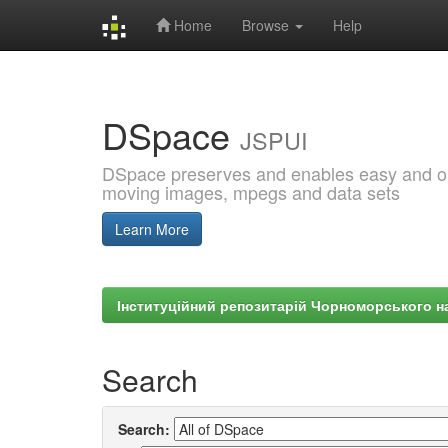
Home
Browse
Help
Skip
navigation
DSpace
JSPUI
DSpace preserves and enables easy and open
moving images, mpegs and data sets
Learn More
Інституційний репозитарій Чорноморського на
Search
Search: