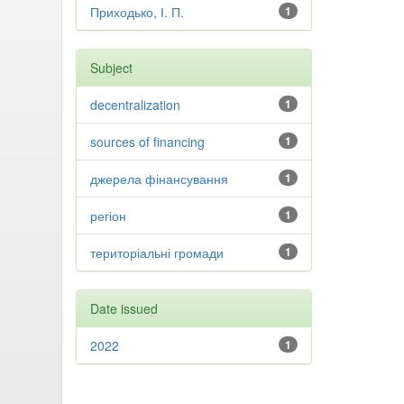
Приходько, І. П.
1
Subject
decentralization
1
sources of financing
1
джерела фінансування
1
регіон
1
територіальні громади
1
Date issued
2022
1