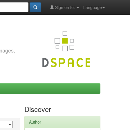
Sign on to:
Language
images,
Discover
Author