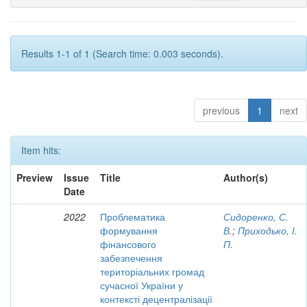
Results 1-1 of 1 (Search time: 0.003 seconds).
previous
1
next
Item hits:
Preview
Issue
Title
Author(s)
Date
2022
Проблематика
Сидоренко, С.
формування
В.
;
Приходько, І.
фінансового
П.
забезпечення
територіальних громад
сучасної України у
контексті децентралізації