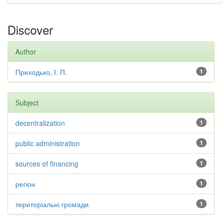
Discover
Author
Приходько, І. П.
1
Subject
decentralization
1
public administration
1
sources of financing
1
регіон
1
територіальні громади
1