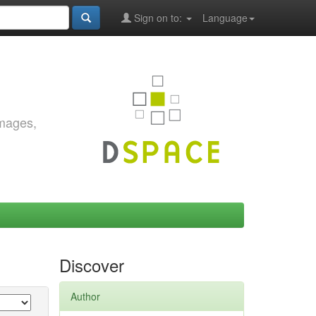
Sign on to:
Language
images,
Discover
Author