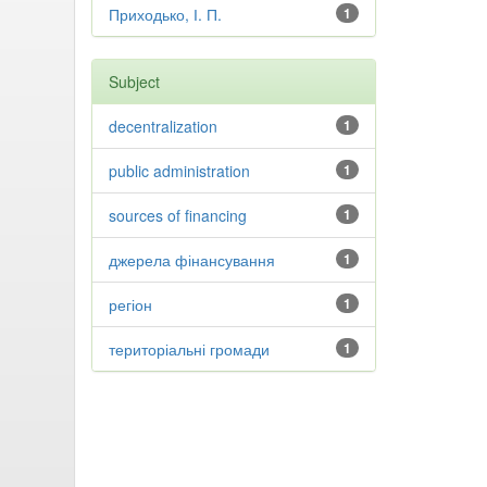
Приходько, І. П.
1
Subject
decentralization
1
public administration
1
sources of financing
1
джерела фінансування
1
регіон
1
територіальні громади
1