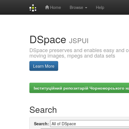
Home
Browse
Help
Skip
navigation
DSpace
JSPUI
DSpace preserves and enables easy and open
moving images, mpegs and data sets
Learn More
Інституційний репозитарій Чорноморського на
Search
Search: