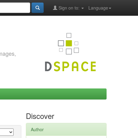
Sign on to:
Language
images,
Discover
Author