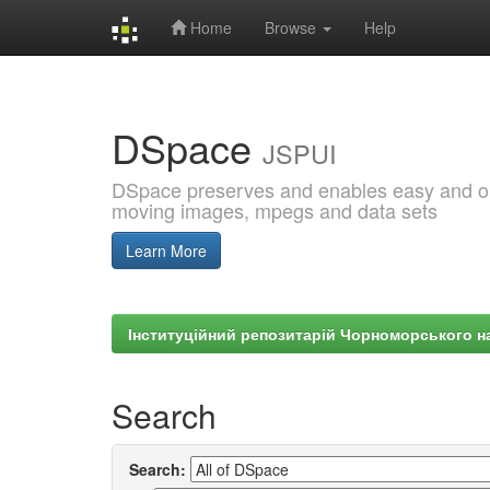
Home
Browse
Help
Skip
navigation
DSpace
JSPUI
DSpace preserves and enables easy and open
moving images, mpegs and data sets
Learn More
Інституційний репозитарій Чорноморського на
Search
Search: