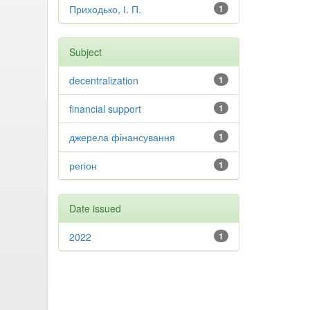
Приходько, І. П.
1
Subject
decentralization
1
financial support
1
джерела фінансування
1
регіон
1
Date issued
2022
1