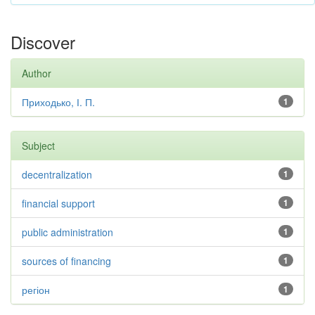
Discover
Author
Приходько, І. П.
1
Subject
decentralization
1
financial support
1
public administration
1
sources of financing
1
регіон
1