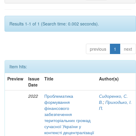
Results 1-1 of 1 (Search time: 0.002 seconds).
previous
1
next
Item hits:
Preview
Issue
Title
Author(s)
Date
2022
Проблематика
Сидоренко, С.
формування
В.
;
Приходько, І.
фінансового
П.
забезпечення
територіальних громад
сучасної України у
контексті децентралізації