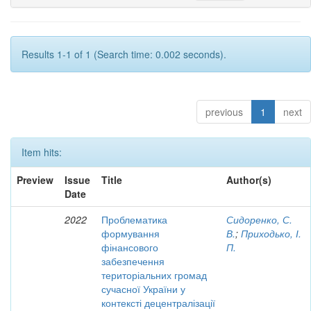
Results 1-1 of 1 (Search time: 0.002 seconds).
previous
1
next
Item hits:
Preview
Issue
Title
Author(s)
Date
2022
Проблематика
Сидоренко, С.
формування
В.
;
Приходько, І.
фінансового
П.
забезпечення
територіальних громад
сучасної України у
контексті децентралізації