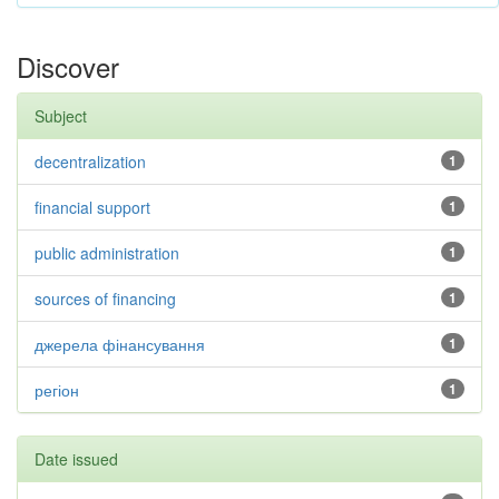
Discover
Subject
decentralization
1
financial support
1
public administration
1
sources of financing
1
джерела фінансування
1
регіон
1
Date issued