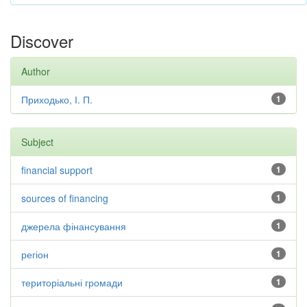
Discover
Author
Приходько, І. П.
1
Subject
financial support
1
sources of financing
1
джерела фінансування
1
регіон
1
територіальні громади
1