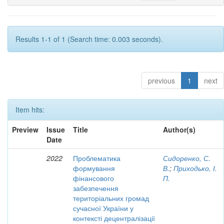
Results 1-1 of 1 (Search time: 0.003 seconds).
previous
1
next
Item hits:
Preview
Issue
Title
Author(s)
Date
2022
Проблематика
Сидоренко, С.
формування
В.
;
Приходько, І.
фінансового
П.
забезпечення
територіальних громад
сучасної України у
контексті децентралізації