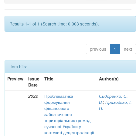
Results 1-1 of 1 (Search time: 0.003 seconds).
previous
1
next
Item hits:
Preview
Issue
Title
Author(s)
Date
2022
Проблематика
Сидоренко, С.
формування
В.
;
Приходько, І.
фінансового
П.
забезпечення
територіальних громад
сучасної України у
контексті децентралізації