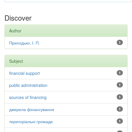
Discover
Author
Приходько, І. П.
1
Subject
financial support
1
public administration
1
sources of financing
1
джерела фінансування
1
територіальні громади
1