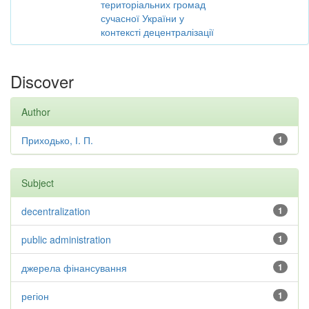
територіальних громад
сучасної України у
контексті децентралізації
Discover
Author
Приходько, І. П.
1
Subject
decentralization
1
public administration
1
джерела фінансування
1
регіон
1