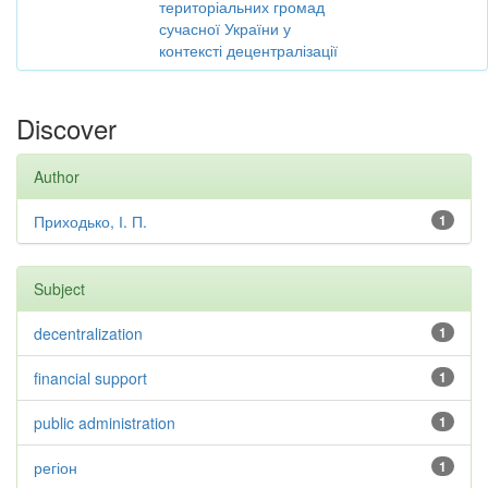
територіальних громад
сучасної України у
контексті децентралізації
Discover
Author
Приходько, І. П.
1
Subject
decentralization
1
financial support
1
public administration
1
регіон
1