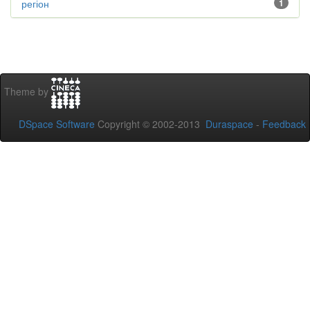
регіон
1
Theme by
DSpace Software
Copyright © 2002-2013
Duraspace
-
Feedback