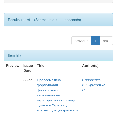
Results 1-1 of 1 (Search time: 0.002 seconds).
previous
1
next
Item hits:
Preview
Issue
Title
Author(s)
Date
2022
Проблематика
Сидоренко, С.
формування
В.
;
Приходько, І.
фінансового
П.
забезпечення
територіальних громад
сучасної України у
контексті децентралізації