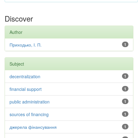
Discover
Author
Приходько, І. П.
1
Subject
decentralization
1
financial support
1
public administration
1
sources of financing
1
джерела фінансування
1