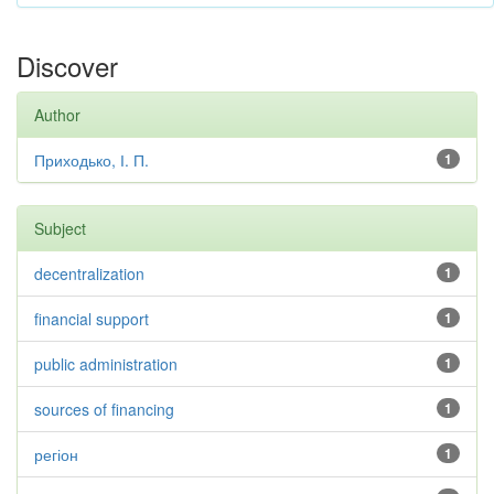
Discover
Author
Приходько, І. П.
1
Subject
decentralization
1
financial support
1
public administration
1
sources of financing
1
регіон
1