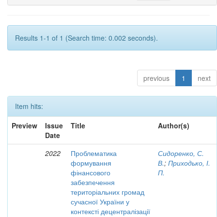
Results 1-1 of 1 (Search time: 0.002 seconds).
previous
1
next
Item hits:
Preview
Issue
Title
Author(s)
Date
2022
Проблематика
Сидоренко, С.
формування
В.
;
Приходько, І.
фінансового
П.
забезпечення
територіальних громад
сучасної України у
контексті децентралізації