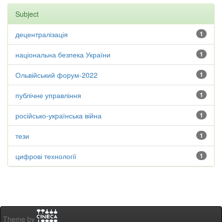
Subject
децентралізація
1
національна безпека України
1
Ольвійський форум-2022
1
публічне управління
1
російсько-українська війна
1
тези
1
цифрові технології
1
Theme by