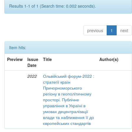
Results 1-1 of 1 (Search time: 0.002 seconds).
previous
1
next
Item hits:
Preview
Issue
Title
Author(s)
Date
2022
Ольвійський форум-2022 :
стратегії країн
Причорноморського
регіону в геополітичному
просторі. Публічне
управління в Україні в
умовах децентралізації
влади та наближення її до
європейських стандартів