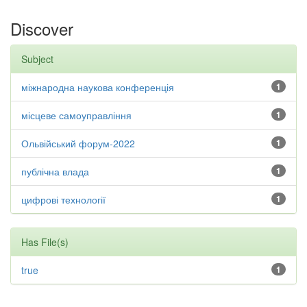
Discover
Subject
міжнародна наукова конференція
1
місцеве самоуправління
1
Ольвійський форум-2022
1
публічна влада
1
цифрові технології
1
Has File(s)
true
1