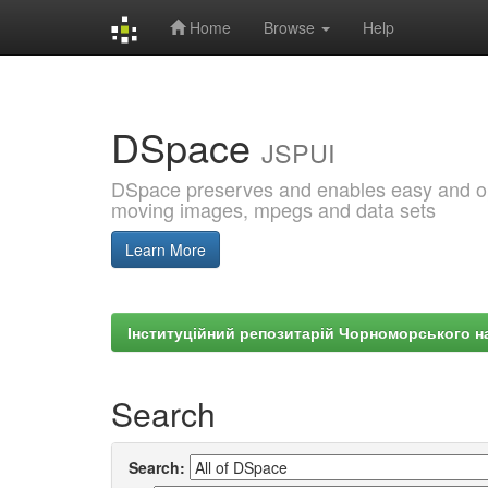
Home
Browse
Help
Skip
navigation
DSpace
JSPUI
DSpace preserves and enables easy and open
moving images, mpegs and data sets
Learn More
Інституційний репозитарій Чорноморського на
Search
Search: