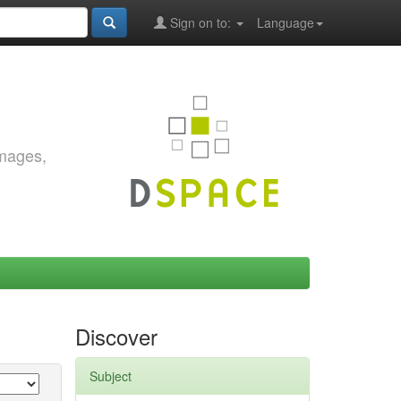
Sign on to:
Language
images,
Discover
Subject