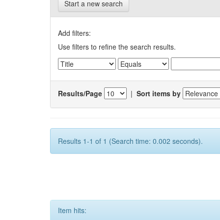
Start a new search
Add filters:
Use filters to refine the search results.
Results/Page
|
Sort items by
Results 1-1 of 1 (Search time: 0.002 seconds).
Item hits: