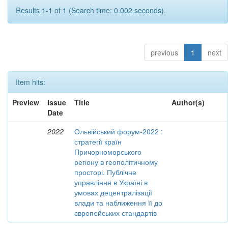
Results 1-1 of 1 (Search time: 0.002 seconds).
previous
1
next
Item hits:
Preview
Issue
Title
Author(s)
Date
2022
Ольвійський форум-2022 :
стратегії країн
Причорноморського
регіону в геополітичному
просторі. Публічне
управління в Україні в
умовах децентралізації
влади та наближення її до
європейських стандартів