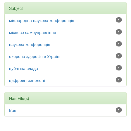
Subject
міжнародна наукова конференція
1
місцеве самоуправління
1
наукова конференція
1
охорона здоров'я в Україні
1
публічна влада
1
цифрові технології
1
Has File(s)
true
1