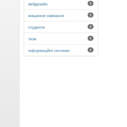
вебдизайн
1
машинне навчання
1
студенти
1
тези
1
інформаційні системи
1