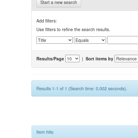
Start a new search
Add filters:
Use filters to refine the search results.
Results/Page
|
Sort items by
Results 1-1 of 1 (Search time: 0.002 seconds).
Item hits: