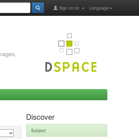
Sign on to:
Language
images,
Discover
Subject