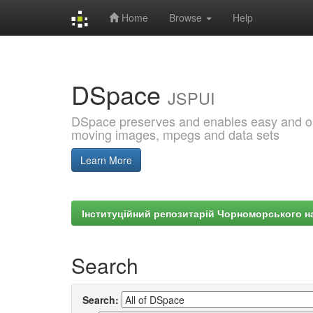
Home
Browse
Help
Skip
navigation
DSpace
JSPUI
DSpace preserves and enables easy and open
moving images, mpegs and data sets
Learn More
Інституційний репозитарій Чорноморського на
Search
Search: