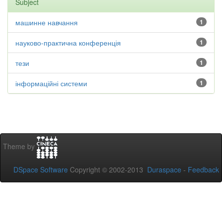
Subject
машинне навчання
1
науково-практична конференція
1
тези
1
інформаційні системи
1
Theme by
DSpace Software
Copyright © 2002-2013
Duraspace
-
Feedback