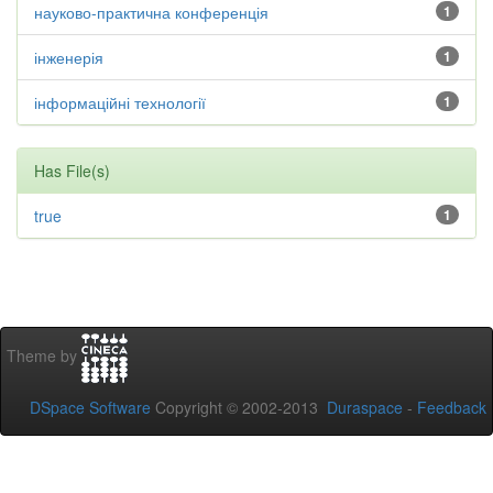
науково-практична конференція
1
інженерія
1
інформаційні технології
1
Has File(s)
true
1
Theme by
DSpace Software
Copyright © 2002-2013
Duraspace
-
Feedback