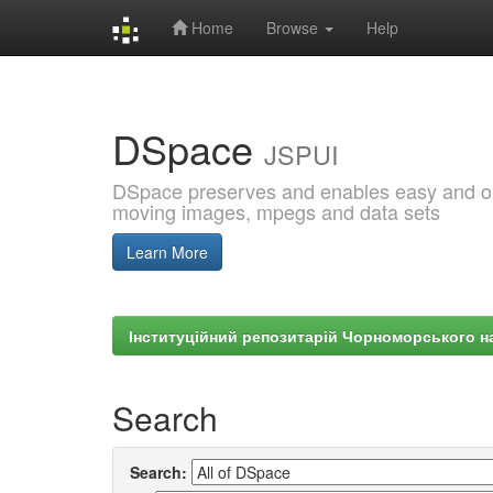
Home
Browse
Help
Skip
navigation
DSpace
JSPUI
DSpace preserves and enables easy and open
moving images, mpegs and data sets
Learn More
Інституційний репозитарій Чорноморського на
Search
Search: