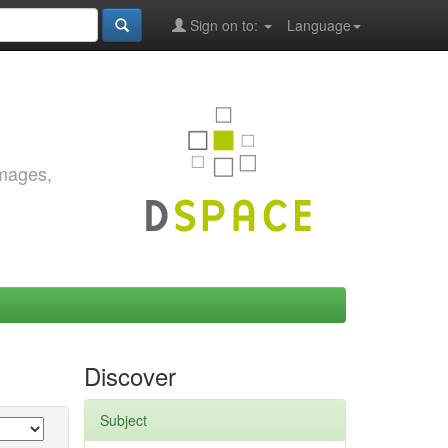
Sign on to:
Language
images,
Discover
Subject