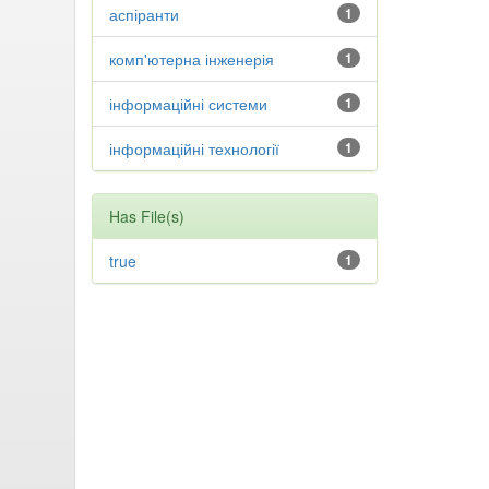
аспіранти
1
комп'ютерна інженерія
1
інформаційні системи
1
інформаційні технології
1
Has File(s)
true
1