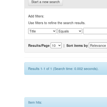
Start a new search
Add filters:
Use filters to refine the search results.
Results/Page
|
Sort items by
Results 1-1 of 1 (Search time: 0.002 seconds).
Item hits: