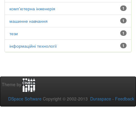
комп'ютерна інженерія
1
машинне навчання
1
тези
1
інформаційні технології
1
Theme by
DSpace Software
Copyright © 2002-2013
Duraspace
-
Feedback