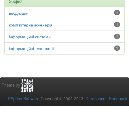
Subject
вебдизайн
1
комп'ютерна інженерія
1
інформаційні системи
1
інформаційні технології
1
Theme by
DSpace Software
Copyright © 2002-2013
Duraspace
-
Feedback