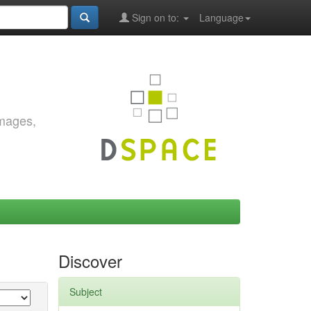
Sign on to:
Language
images,
Discover
Subject