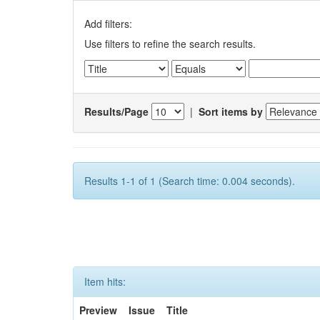
Add filters:
Use filters to refine the search results.
Results/Page
|
Sort items by
Results 1-1 of 1 (Search time: 0.004 seconds).
Item hits:
Preview
Issue
Title