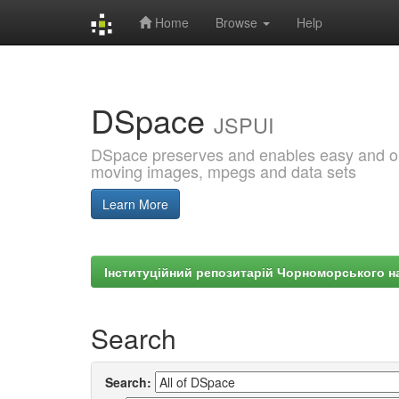
Home
Browse
Help
Skip
navigation
DSpace
JSPUI
DSpace preserves and enables easy and open
moving images, mpegs and data sets
Learn More
Інституційний репозитарій Чорноморського на
Search
Search: