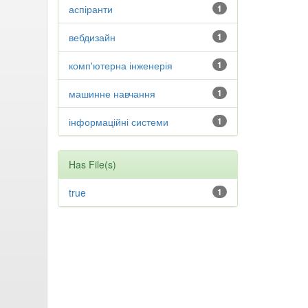
аспіранти
1
вебдизайн
1
комп'ютерна інженерія
1
машинне навчання
1
інформаційні системи
1
Has File(s)
true
1