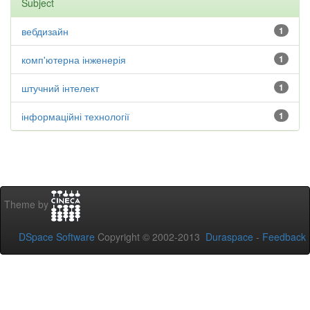
Subject
вебдизайн
1
комп'ютерна інженерія
1
штучний інтелект
1
інформаційні технології
1
Theme by
DSpace Software
Copyright © 2002-2013
Duraspace
-
Feedback