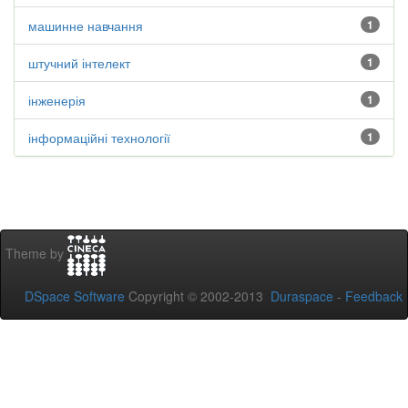
машинне навчання
1
штучний інтелект
1
інженерія
1
інформаційні технології
1
Theme by
DSpace Software
Copyright © 2002-2013
Duraspace
-
Feedback