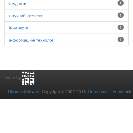
студенти
1
штучний інтелект
1
інженерія
1
інформаційні технології
1
Theme by
DSpace Software
Copyright © 2002-2013
Duraspace
-
Feedback