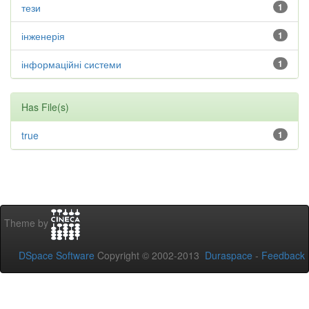
тези
1
інженерія
1
інформаційні системи
1
Has File(s)
true
1
Theme by
DSpace Software
Copyright © 2002-2013
Duraspace
-
Feedback