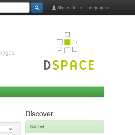
Sign on to:
Language
images,
Discover
Subject