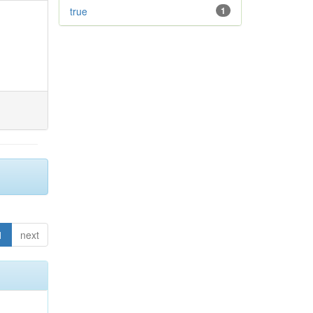
true
1
1
next