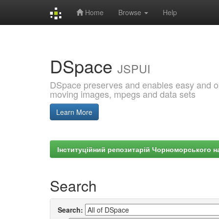
Home
Browse
Help
Skip
navigation
DSpace
JSPUI
DSpace preserves and enables easy and open
moving images, mpegs and data sets
Learn More
Інституційний репозитарій Чорноморського на
Search
Search: