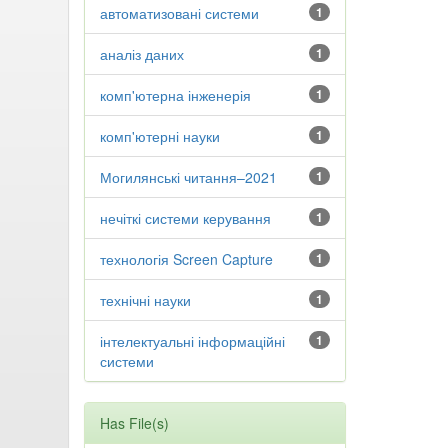
автоматизовані системи
1
аналіз даних
1
комп'ютерна інженерія
1
комп'ютерні науки
1
Могилянські читання–2021
1
нечіткі системи керування
1
технологія Screen Capture
1
технічні науки
1
інтелектуальні інформаційні
1
системи
Has File(s)