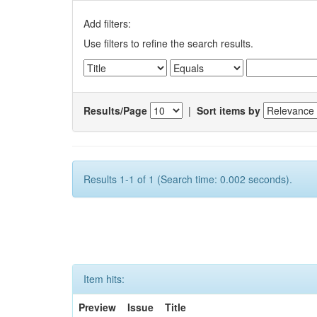
Add filters:
Use filters to refine the search results.
Results/Page
|
Sort items by
Results 1-1 of 1 (Search time: 0.002 seconds).
Item hits:
Preview
Issue
Title