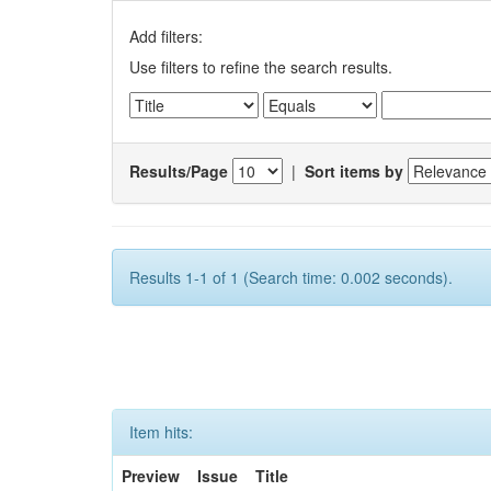
Add filters:
Use filters to refine the search results.
Results/Page
|
Sort items by
Results 1-1 of 1 (Search time: 0.002 seconds).
Item hits:
Preview
Issue
Title