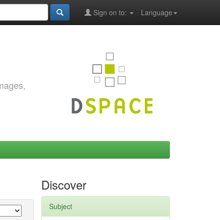
Sign on to:
Language
images,
Discover
Subject