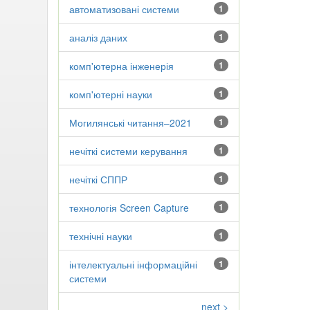
автоматизовані системи
1
аналіз даних
1
комп'ютерна інженерія
1
комп'ютерні науки
1
Могилянські читання–2021
1
нечіткі системи керування
1
нечіткі СППР
1
технологія Screen Capture
1
технічні науки
1
інтелектуальні інформаційні
1
системи
next >