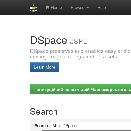
Home
Browse
Help
Skip
navigation
DSpace
JSPUI
DSpace preserves and enables easy and open
moving images, mpegs and data sets
Learn More
Інституційний репозитарій Чорноморського на
Search
Search: