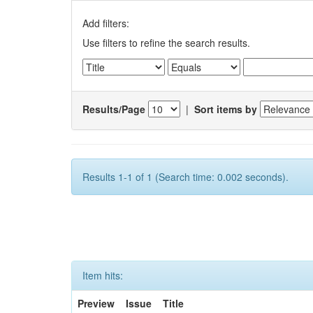
Add filters:
Use filters to refine the search results.
Results/Page
|
Sort items by
Results 1-1 of 1 (Search time: 0.002 seconds).
Item hits:
Preview
Issue
Title