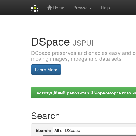
Home
Browse
Help
Skip
navigation
DSpace
JSPUI
DSpace preserves and enables easy and open
moving images, mpegs and data sets
Learn More
Інституційний репозитарій Чорноморського на
Search
Search: