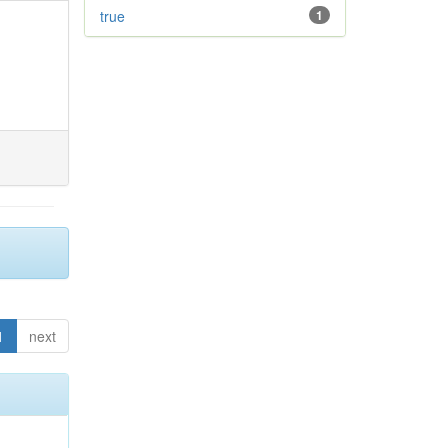
true
1
1
next