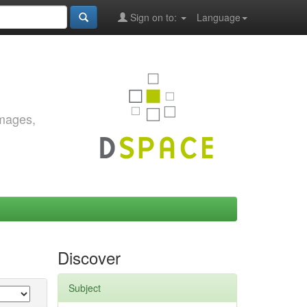
Sign on to:
Language
images,
Discover
Subject