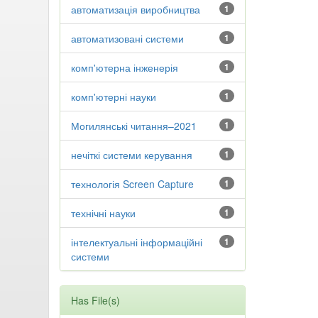
автоматизація виробництва
1
автоматизовані системи
1
комп'ютерна інженерія
1
комп'ютерні науки
1
Могилянські читання–2021
1
нечіткі системи керування
1
технологія Screen Capture
1
технічні науки
1
інтелектуальні інформаційні
1
системи
Has File(s)