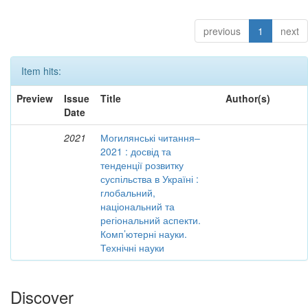
previous
1
next
Item hits:
Preview
Issue
Title
Author(s)
Date
2021
Могилянські читання–
2021 : досвід та
тенденції розвитку
суспільства в Україні :
глобальний,
національний та
регіональний аспекти.
Комп’ютерні науки.
Технічні науки
Discover