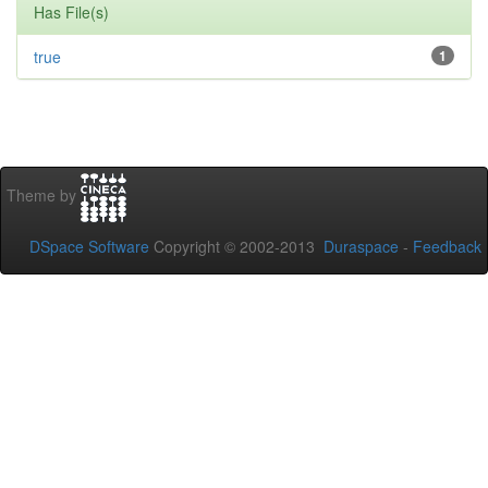
Has File(s)
true
1
Theme by
DSpace Software
Copyright © 2002-2013
Duraspace
-
Feedback