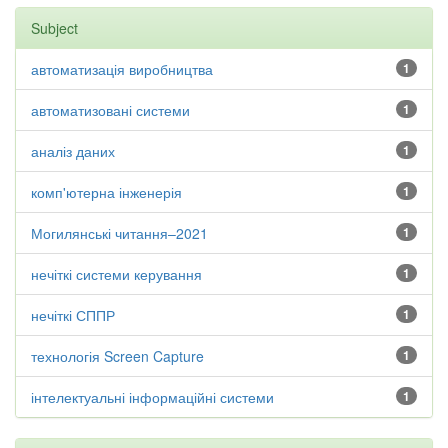
Subject
автоматизація виробництва
1
автоматизовані системи
1
аналіз даних
1
комп'ютерна інженерія
1
Могилянські читання–2021
1
нечіткі системи керування
1
нечіткі СППР
1
технологія Screen Capture
1
інтелектуальні інформаційні системи
1