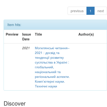
previous
1
next
Item hits:
Preview
Issue
Title
Author(s)
Date
2021
Могилянські читання–
2021 : досвід та
тенденції розвитку
суспільства в Україні :
глобальний,
національний та
регіональний аспекти.
Комп’ютерні науки.
Технічні науки
Discover