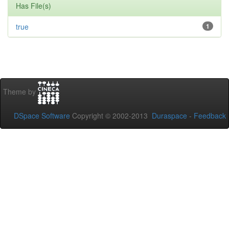
Has File(s)
true
1
Theme by
DSpace Software
Copyright © 2002-2013
Duraspace
-
Feedback