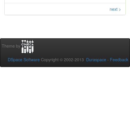
next >
Theme by
DSpace Software
Copyright © 2002-2013
Duraspace
-
Feedback