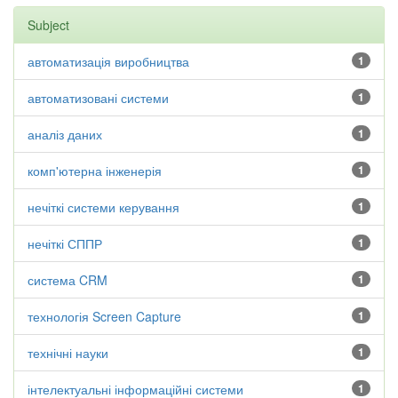
Subject
автоматизація виробництва
1
автоматизовані системи
1
аналіз даних
1
комп'ютерна інженерія
1
нечіткі системи керування
1
нечіткі СППР
1
система CRM
1
технологія Screen Capture
1
технічні науки
1
інтелектуальні інформаційні системи
1