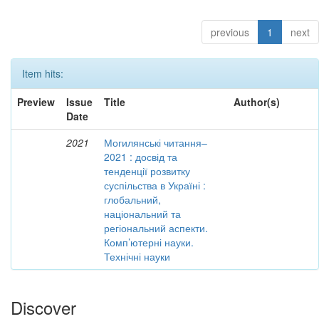
previous
1
next
Item hits:
Preview
Issue
Title
Author(s)
Date
2021
Могилянські читання–
2021 : досвід та
тенденції розвитку
суспільства в Україні :
глобальний,
національний та
регіональний аспекти.
Комп’ютерні науки.
Технічні науки
Discover