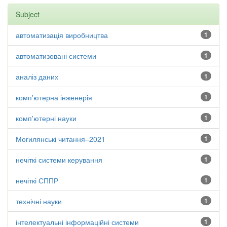
Subject
автоматизація виробництва
1
автоматизовані системи
1
аналіз даних
1
комп'ютерна інженерія
1
комп'ютерні науки
1
Могилянські читання–2021
1
нечіткі системи керування
1
нечіткі СППР
1
технічні науки
1
інтелектуальні інформаційні системи
1