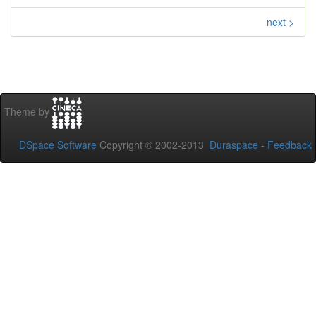
next >
Theme by
DSpace Software
Copyright © 2002-2013
Duraspace
-
Feedback